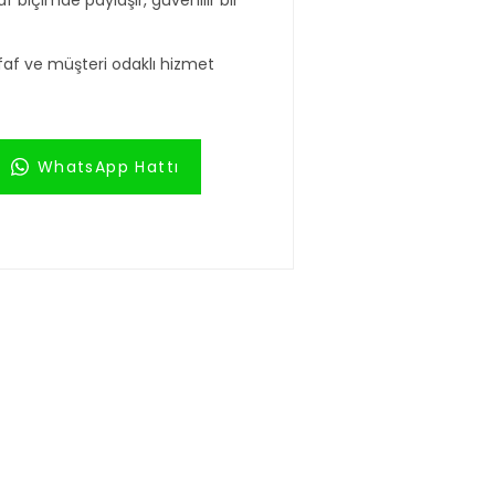
f biçimde paylaşır, güvenilir bir
faf ve müşteri odaklı hizmet
WhatsApp Hattı