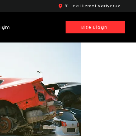
81 İlde Hizmet Veriyoruz
tişim
Bize Ulaşın