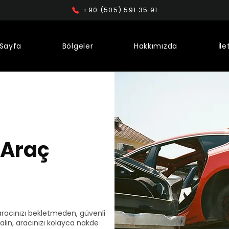
+90 (505) 591 35 91
Sayfa
Bölgeler
Hakkımızda
İle
 Araç
racınızı bekletmeden, güvenli
f alın, aracınızı kolayca nakde