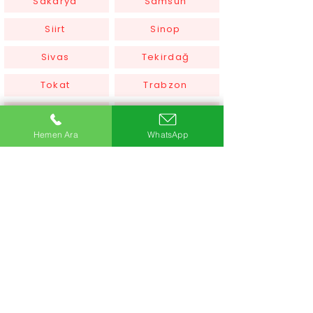
Sakarya
Samsun
Siirt
Sinop
Sivas
Tekirdağ
Tokat
Trabzon
Tunceli
Uşak
Hemen Ara
WhatsApp
Van
Yalova
Yozgat
Zonguldak
Çanakkale
Çankırı
Çorum
İstanbul
İzmir
Şanlıurfa
Şırnak