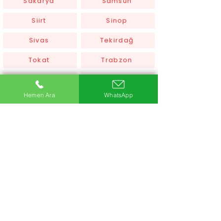
Sakarya
Samsun
Siirt
Sinop
Sivas
Tekirdağ
Tokat
Trabzon
Tunceli
Uşak
Hemen Ara
WhatsApp
Van
Yalova
Yozgat
Zonguldak
Çanakkale
Çankırı
Çorum
İstanbul
İzmir
Şanlıurfa
Şırnak