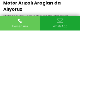
Motor Arızalı Araçları da
Alıyoruz
Çalışmayan, yürür durumda olmayan
veya motoru arızalı araçlarınızı da
değerlendiriyoruz.
Hemen Ara
WhatsApp
Hemen Ara
20+
Uzman Ekip
5Bin+
Araç Alımı
25+
Yıllık Sektör Deneyimi