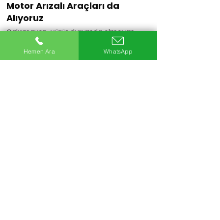
Motor Arızalı Araçları da
Alıyoruz
Çalışmayan, yürür durumda olmayan
veya motoru arızalı araçlarınızı da
değerlendiriyoruz.
Hemen Ara
WhatsApp
Hemen Ara
20+
Uzman Ekip
5Bin+
Araç Alımı
25+
Yıllık Sektör Deneyimi