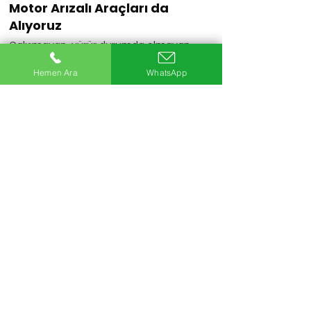
Motor Arızalı Araçları da
Alıyoruz
Çalışmayan, yürür durumda olmayan
veya motoru arızalı araçlarınızı da
değerlendiriyoruz.
Hemen Ara
WhatsApp
Hemen Ara
20+
Uzman Ekip
5Bin+
Araç Alımı
25+
Yıllık Sektör Deneyimi