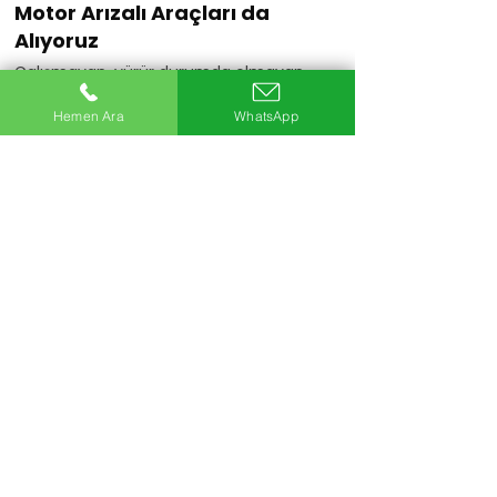
Motor Arızalı Araçları da
Alıyoruz
Çalışmayan, yürür durumda olmayan
veya motoru arızalı araçlarınızı da
değerlendiriyoruz.
Hemen Ara
WhatsApp
Hemen Ara
20+
Uzman Ekip
5Bin+
Araç Alımı
25+
Yıllık Sektör Deneyimi