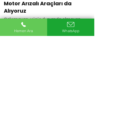
Motor Arızalı Araçları da
Alıyoruz
Çalışmayan, yürür durumda olmayan
veya motoru arızalı araçlarınızı da
değerlendiriyoruz.
Hemen Ara
WhatsApp
Hemen Ara
20+
Uzman Ekip
5Bin+
Araç Alımı
25+
Yıllık Sektör Deneyimi