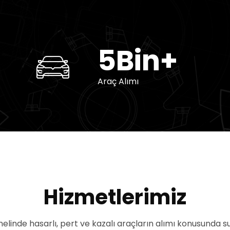
5Bin+
Araç Alımı
Hizmetlerimiz
nelinde hasarlı, pert ve kazalı araçların alımı konusunda