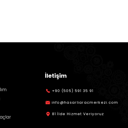
İletişim
lım
+90 (505) 591 35 91
ı
info@hasarliaracmerkezi.com
81 İlde Hizmet Veriyoruz
açlar