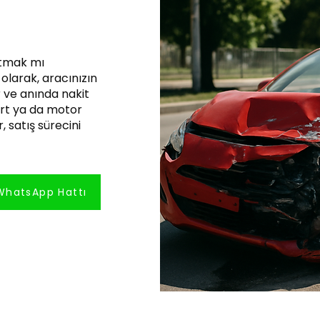
atmak mı
olarak, aracınızın
 ve anında nakit
pert ya da motor
, satış sürecini
WhatsApp Hattı