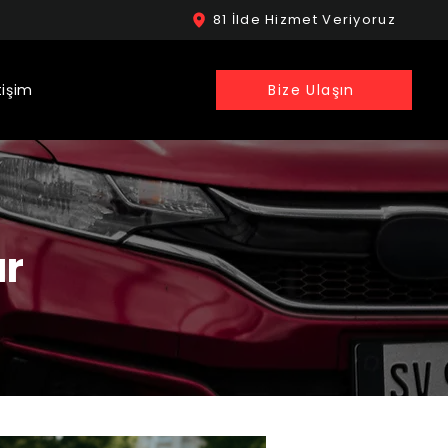
81 İlde Hizmet Veriyoruz
tişim
Bize Ulaşın
ar