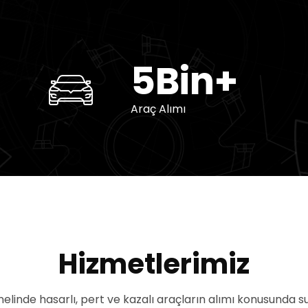
5Bin+
Araç Alımı
Hizmetlerimiz
nelinde hasarlı, pert ve kazalı araçların alımı konusunda