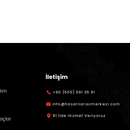
İletişim
lım
+90 (505) 591 35 91
ı
info@hasarliaracmerkezi.com
81 İlde Hizmet Veriyoruz
açlar