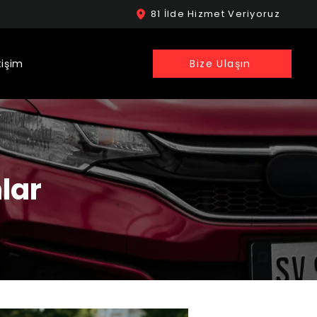
81 İlde Hizmet Veriyoruz
tişim
Bize Ulaşın
lar