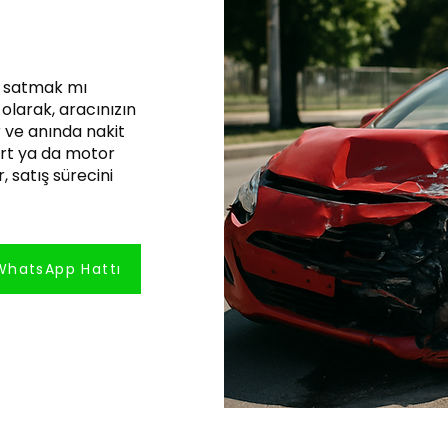
ı satmak mı
olarak, aracınızın
 ve anında nakit
pert ya da motor
, satış sürecini
WhatsApp Hattı