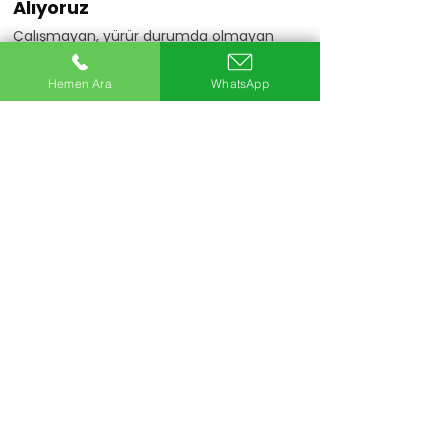
Alıyoruz
Çalışmayan, yürür durumda olmayan
veya motoru arızalı araçlarınızı da
değerlendiriyoruz.
Hemen Ara
WhatsApp
Hemen Ara
20+
Uzman Ekip
5Bin+
Araç Alımı
25+
Yıllık Sektör Deneyimi