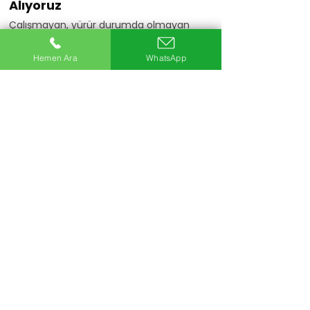
Alıyoruz
Çalışmayan, yürür durumda olmayan
veya motoru arızalı araçlarınızı da
değerlendiriyoruz.
Hemen Ara
WhatsApp
Hemen Ara
20+
Uzman Ekip
5Bin+
Araç Alımı
25+
Yıllık Sektör Deneyimi