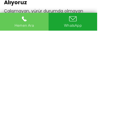
Alıyoruz
Çalışmayan, yürür durumda olmayan
veya motoru arızalı araçlarınızı da
değerlendiriyoruz.
Hemen Ara
WhatsApp
Hemen Ara
20+
Uzman Ekip
5Bin+
Araç Alımı
25+
Yıllık Sektör Deneyimi