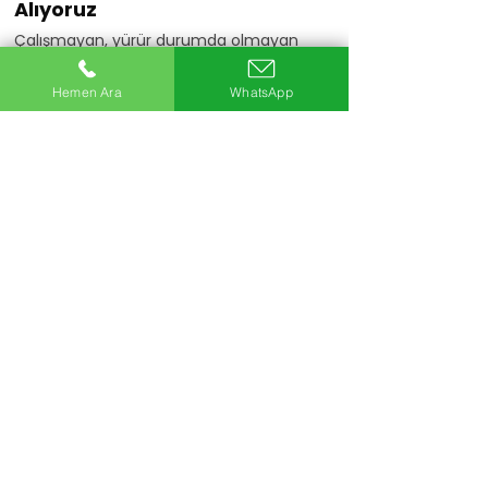
Alıyoruz
Çalışmayan, yürür durumda olmayan
veya motoru arızalı araçlarınızı da
değerlendiriyoruz.
Hemen Ara
WhatsApp
Hemen Ara
20+
Uzman Ekip
5Bin+
Araç Alımı
25+
Yıllık Sektör Deneyimi