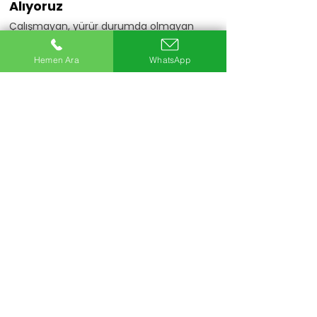
Alıyoruz
Çalışmayan, yürür durumda olmayan
veya motoru arızalı araçlarınızı da
değerlendiriyoruz.
Hemen Ara
WhatsApp
Hemen Ara
20+
Uzman Ekip
5Bin+
Araç Alımı
25+
Yıllık Sektör Deneyimi